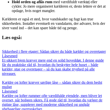
Hold orden og aflås rum
med værdifuldt værktøj eller
cykler. Jo mere organiseret kælderen er, desto lettere er det at
opdage, hvis noget mangler.
Kælderen er også et sted, hvor vandskader og fugt kan true
sikkerheden. Installer eventuelt en vandalarm, der advarer, hvis der
siver vand ind – det kan spare både tid og penge.
Læs også:
Sikkerhed i flere etager: Sådan sikrer du både kælder og overetager
Låsesmed
Et sikkert hjem kræver mere end en solid hoveddør. I denne guide
får du praktiske råd til, hvordan du beskytter hele huset – både
kælder, stue og overetager – så du kan skabe tryghed på alle
niveauer.
Kældre og lofter kræver særlige låse – sådan sikrer du dem bedst
muligt
Låsesmed
Kældre og lofter rummer ofte værdifulde ejendele, men bliver let
overset, når boligen sikres. Få gode råd til, hvordan du vælger de
rigtige låse, supplerer med moderne sikkerhed og undgår
ubehagelige overraskelser.