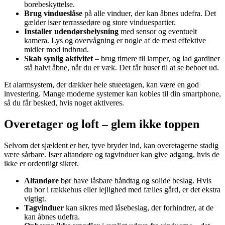
borebeskyttelse.
Brug vindueslåse
på alle vinduer, der kan åbnes udefra. Det
gælder især terrassedøre og store vinduespartier.
Installer udendørsbelysning
med sensor og eventuelt
kamera. Lys og overvågning er nogle af de mest effektive
midler mod indbrud.
Skab synlig aktivitet
– brug timere til lamper, og lad gardiner
stå halvt åbne, når du er væk. Det får huset til at se beboet ud.
Et alarmsystem, der dækker hele stueetagen, kan være en god
investering. Mange moderne systemer kan kobles til din smartphone,
så du får besked, hvis noget aktiveres.
Overetager og loft – glem ikke toppen
Selvom det sjældent er her, tyve bryder ind, kan overetagerne stadig
være sårbare. Især altandøre og tagvinduer kan give adgang, hvis de
ikke er ordentligt sikret.
Altandøre
bør have låsbare håndtag og solide beslag. Hvis
du bor i rækkehus eller lejlighed med fælles gård, er det ekstra
vigtigt.
Tagvinduer
kan sikres med låsebeslag, der forhindrer, at de
kan åbnes udefra.