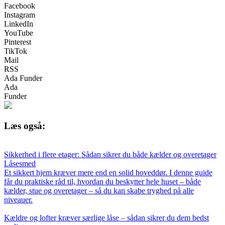
Facebook
Instagram
LinkedIn
YouTube
Pinterest
TikTok
Mail
RSS
Ada Funder
Ada
Funder
Læs også:
Sikkerhed i flere etager: Sådan sikrer du både kælder og overetager
Låsesmed
Et sikkert hjem kræver mere end en solid hoveddør. I denne guide
får du praktiske råd til, hvordan du beskytter hele huset – både
kælder, stue og overetager – så du kan skabe tryghed på alle
niveauer.
Kældre og lofter kræver særlige låse – sådan sikrer du dem bedst