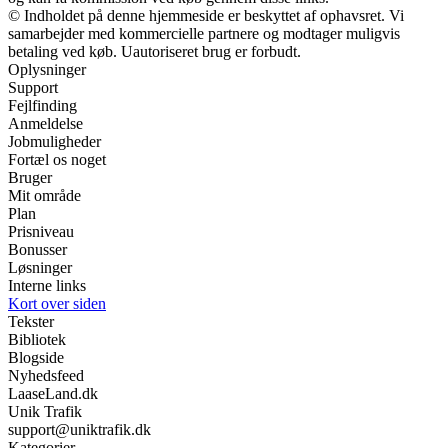
© Indholdet på denne hjemmeside er beskyttet af ophavsret. Vi
samarbejder med kommercielle partnere og modtager muligvis
betaling ved køb. Uautoriseret brug er forbudt.
Oplysninger
Support
Fejlfinding
Anmeldelse
Jobmuligheder
Fortæl os noget
Bruger
Mit område
Plan
Prisniveau
Bonusser
Løsninger
Interne links
Kort over siden
Tekster
Bibliotek
Blogside
Nyhedsfeed
LaaseLand.dk
Unik Trafik
support@uniktrafik.dk
Kategorier