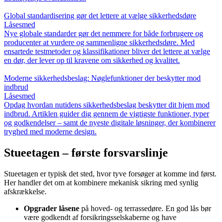
Global standardisering gør det lettere at vælge sikkerhedsdøre
Låsesmed
Nye globale standarder gør det nemmere for både forbrugere og
producenter at vurdere og sammenligne sikkerhedsdøre. Med
ensartede testmetoder og klassifikationer bliver det lettere at vælge
en dør, der lever op til kravene om sikkerhed og kvalitet.
Moderne sikkerhedsbeslag: Nøglefunktioner der beskytter mod
indbrud
Låsesmed
Opdag hvordan nutidens sikkerhedsbeslag beskytter dit hjem mod
indbrud. Artiklen guider dig gennem de vigtigste funktioner, typer
og godkendelser – samt de nyeste digitale løsninger, der kombinerer
tryghed med moderne design.
Stueetagen – første forsvarslinje
Stueetagen er typisk det sted, hvor tyve forsøger at komme ind først.
Her handler det om at kombinere mekanisk sikring med synlig
afskrækkelse.
Opgrader låsene
på hoved- og terrassedøre. En god lås bør
være godkendt af forsikringsselskaberne og have