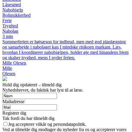
Låsesmed
Nabohjælp
Boligsikkerhed
Ferie
Tryghed
Nabolag
3 min
Sommerferien er højsæson for indbrud, men med god planlægning
og samarbejde i nabolaget kan I mindske risikoen markant. Læs,
hvordan I koordinerer nabohjælpen, holder øje med hinandens hjem
og skaber tryghed, mens I nyder ferien.
Mille Olesen
Mille
Olesen
Hold dig opdateret – tilmeld dig
Nyhedsbrevet, du faktisk har lyst til at læse.
Mailadresse
Registrer dig
Tak fordi du har tilmeldt dig
Jeg accepterer vilkår og persondatapolitik.
Ved at tilmelde dig modtager du nyheder fra os og accepterer vores