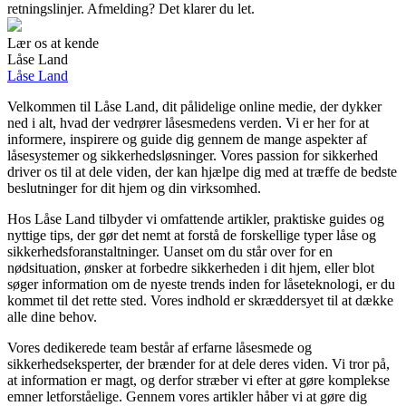
retningslinjer. Afmelding? Det klarer du let.
Lær os at kende
Låse Land
Låse Land
Velkommen til Låse Land, dit pålidelige online medie, der dykker
ned i alt, hvad der vedrører låsesmedens verden. Vi er her for at
informere, inspirere og guide dig gennem de mange aspekter af
låsesystemer og sikkerhedsløsninger. Vores passion for sikkerhed
driver os til at dele viden, der kan hjælpe dig med at træffe de bedste
beslutninger for dit hjem og din virksomhed.
Hos Låse Land tilbyder vi omfattende artikler, praktiske guides og
nyttige tips, der gør det nemt at forstå de forskellige typer låse og
sikkerhedsforanstaltninger. Uanset om du står over for en
nødsituation, ønsker at forbedre sikkerheden i dit hjem, eller blot
søger information om de nyeste trends inden for låseteknologi, er du
kommet til det rette sted. Vores indhold er skræddersyet til at dække
alle dine behov.
Vores dedikerede team består af erfarne låsesmede og
sikkerhedseksperter, der brænder for at dele deres viden. Vi tror på,
at information er magt, og derfor stræber vi efter at gøre komplekse
emner letforståelige. Gennem vores artikler håber vi at gøre dig