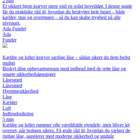
2 min
Et sikkert hjem kræver mere end en solid hoveddør. I denne guide
får du praktiske råd til, hvordan du beskytter hele huset – både
kælder, stue og overetager – så du kan skabe tryghed på alle
niveauer.
Ada Funder
Ada
Funder
Kældre og lofter kræver særlige låse – sådan sikrer du dem bedst
muligt
Beskyt dine opbevaringsrum mod indbrud med de rette låse og
smarte sikkerhedsløsninger
Låsesmed
Låsesmed
Hjemmesikkerhed
Låse
Kælder
Loft
Indbrudssikring
5 min
Kældre og lofter rummer ofte værdifulde ejendele, men bliver let
overset, når boligen sikres. Få gode råd til, hvordan du vælger de
rigtige låse, supplerer med moderne sikkerhed og undgår