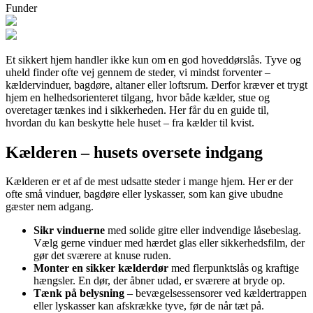
Funder
Et sikkert hjem handler ikke kun om en god hoveddørslås. Tyve og
uheld finder ofte vej gennem de steder, vi mindst forventer –
kældervinduer, bagdøre, altaner eller loftsrum. Derfor kræver et trygt
hjem en helhedsorienteret tilgang, hvor både kælder, stue og
overetager tænkes ind i sikkerheden. Her får du en guide til,
hvordan du kan beskytte hele huset – fra kælder til kvist.
Kælderen – husets oversete indgang
Kælderen er et af de mest udsatte steder i mange hjem. Her er der
ofte små vinduer, bagdøre eller lyskasser, som kan give ubudne
gæster nem adgang.
Sikr vinduerne
med solide gitre eller indvendige låsebeslag.
Vælg gerne vinduer med hærdet glas eller sikkerhedsfilm, der
gør det sværere at knuse ruden.
Monter en sikker kælderdør
med flerpunktslås og kraftige
hængsler. En dør, der åbner udad, er sværere at bryde op.
Tænk på belysning
– bevægelsessensorer ved kældertrappen
eller lyskasser kan afskrække tyve, før de når tæt på.