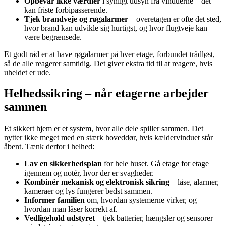
Opbevar ikke værdier
i synligt udsyn fra vinduerne – det
kan friste forbipasserende.
Tjek brandveje og røgalarmer
– overetagen er ofte det sted,
hvor brand kan udvikle sig hurtigst, og hvor flugtveje kan
være begrænsede.
Et godt råd er at have røgalarmer på hver etage, forbundet trådløst,
så de alle reagerer samtidig. Det giver ekstra tid til at reagere, hvis
uheldet er ude.
Helhedssikring – når etagerne arbejder
sammen
Et sikkert hjem er et system, hvor alle dele spiller sammen. Det
nytter ikke meget med en stærk hoveddør, hvis kældervinduet står
åbent. Tænk derfor i helhed:
Lav en sikkerhedsplan
for hele huset. Gå etage for etage
igennem og notér, hvor der er svagheder.
Kombinér mekanisk og elektronisk sikring
– låse, alarmer,
kameraer og lys fungerer bedst sammen.
Informer familien
om, hvordan systemerne virker, og
hvordan man låser korrekt af.
Vedligehold udstyret
– tjek batterier, hængsler og sensorer