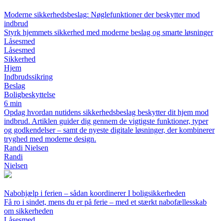
Moderne sikkerhedsbeslag: Nøglefunktioner der beskytter mod
indbrud
Styrk hjemmets sikkerhed med moderne beslag og smarte løsninger
Låsesmed
Låsesmed
Sikkerhed
Hjem
Indbrudssikring
Beslag
Boligbeskyttelse
6 min
Opdag hvordan nutidens sikkerhedsbeslag beskytter dit hjem mod
indbrud. Artiklen guider dig gennem de vigtigste funktioner, typer
og godkendelser – samt de nyeste digitale løsninger, der kombinerer
tryghed med moderne design.
Randi Nielsen
Randi
Nielsen
Nabohjælp i ferien – sådan koordinerer I boligsikkerheden
Få ro i sindet, mens du er på ferie – med et stærkt nabofællesskab
om sikkerheden
Låsesmed