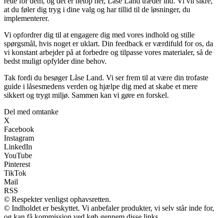
rette for dem, og det er netop her, Låse Land træder ind. Vi vil sikre,
at du føler dig tryg i dine valg og har tillid til de løsninger, du
implementerer.
Vi opfordrer dig til at engagere dig med vores indhold og stille
spørgsmål, hvis noget er uklart. Din feedback er værdifuld for os, da
vi konstant arbejder på at forbedre og tilpasse vores materialer, så de
bedst muligt opfylder dine behov.
Tak fordi du besøger Låse Land. Vi ser frem til at være din trofaste
guide i låsesmedens verden og hjælpe dig med at skabe et mere
sikkert og trygt miljø. Sammen kan vi gøre en forskel.
Del med omtanke
X
Facebook
Instagram
LinkedIn
YouTube
Pinterest
TikTok
Mail
RSS
© Respekter venligst ophavsretten.
© Indholdet er beskyttet. Vi anbefaler produkter, vi selv står inde for,
og kan få kommission ved køb gennem disse links.