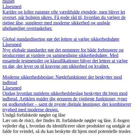
muligt
Låsesmed
Kældre og lofter rummer ofte værdifulde ejendele, men bliver let
overset, når boligen sikres. Få gode råd til, hvordan du vælger de
rigtige låse, supplerer med moderne sikkerhed og undgår
ubehagelige overraskelser.
Global standardisering gør det lettere at vælge sikkerhedsdøre
Låsesmed
Nye globale standarder gør det nemmere for både forbrugere og
producenter at vurdere og sammenligne sikkerhedsdøre. Med
ensartede testmetoder og klassifikationer bliver det lettere at vælge
en dør, der lever op til kravene om sikkerhed og kvalitet.
Moderne sikkerhedsbeslag: Nøglefunktioner der beskytter mod
indbrud
Låsesmed
Opdag hvordan nutidens sikkerhedsbeslag beskytter dit hjem mod
indbrud. Artiklen guider dig gennem de vigtigste funktioner, typer
og godkendelser – samt de nyeste digitale løsninger, der kombinerer
tryghed med moderne design.
Undgå forfalskede nøgler og låse
Lær om de risici, der findes ift. forfalskede nøgler og låse. E-bogen
vejleder dig i, hvordan du identificerer sikre produkter og undgår at
falde for svindel, så du kan beskytte dit hjem mod potentielle trusler.