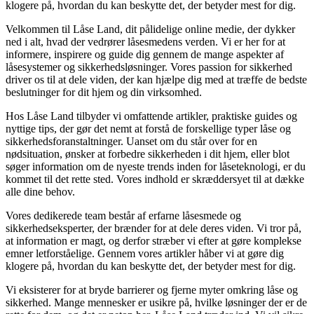
klogere på, hvordan du kan beskytte det, der betyder mest for dig.
Velkommen til Låse Land, dit pålidelige online medie, der dykker
ned i alt, hvad der vedrører låsesmedens verden. Vi er her for at
informere, inspirere og guide dig gennem de mange aspekter af
låsesystemer og sikkerhedsløsninger. Vores passion for sikkerhed
driver os til at dele viden, der kan hjælpe dig med at træffe de bedste
beslutninger for dit hjem og din virksomhed.
Hos Låse Land tilbyder vi omfattende artikler, praktiske guides og
nyttige tips, der gør det nemt at forstå de forskellige typer låse og
sikkerhedsforanstaltninger. Uanset om du står over for en
nødsituation, ønsker at forbedre sikkerheden i dit hjem, eller blot
søger information om de nyeste trends inden for låseteknologi, er du
kommet til det rette sted. Vores indhold er skræddersyet til at dække
alle dine behov.
Vores dedikerede team består af erfarne låsesmede og
sikkerhedseksperter, der brænder for at dele deres viden. Vi tror på,
at information er magt, og derfor stræber vi efter at gøre komplekse
emner letforståelige. Gennem vores artikler håber vi at gøre dig
klogere på, hvordan du kan beskytte det, der betyder mest for dig.
Vi eksisterer for at bryde barrierer og fjerne myter omkring låse og
sikkerhed. Mange mennesker er usikre på, hvilke løsninger der er de