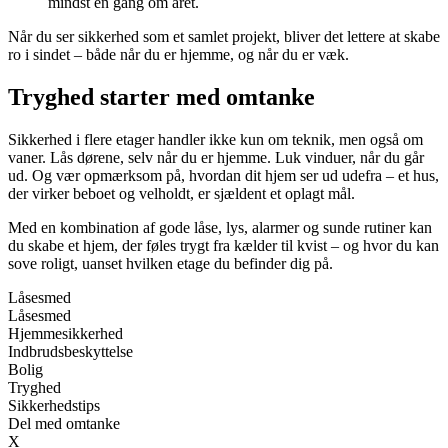
mindst én gang om året.
Når du ser sikkerhed som et samlet projekt, bliver det lettere at skabe
ro i sindet – både når du er hjemme, og når du er væk.
Tryghed starter med omtanke
Sikkerhed i flere etager handler ikke kun om teknik, men også om
vaner. Lås dørene, selv når du er hjemme. Luk vinduer, når du går
ud. Og vær opmærksom på, hvordan dit hjem ser ud udefra – et hus,
der virker beboet og velholdt, er sjældent et oplagt mål.
Med en kombination af gode låse, lys, alarmer og sunde rutiner kan
du skabe et hjem, der føles trygt fra kælder til kvist – og hvor du kan
sove roligt, uanset hvilken etage du befinder dig på.
Låsesmed
Låsesmed
Hjemmesikkerhed
Indbrudsbeskyttelse
Bolig
Tryghed
Sikkerhedstips
Del med omtanke
X