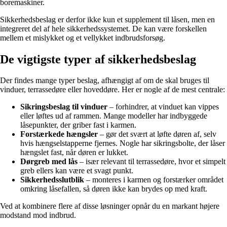
boremaskiner.
Sikkerhedsbeslag er derfor ikke kun et supplement til låsen, men en
integreret del af hele sikkerhedssystemet. De kan være forskellen
mellem et mislykket og et vellykket indbrudsforsøg.
De vigtigste typer af sikkerhedsbeslag
Der findes mange typer beslag, afhængigt af om de skal bruges til
vinduer, terrassedøre eller hoveddøre. Her er nogle af de mest centrale:
Sikringsbeslag til vinduer
– forhindrer, at vinduet kan vippes
eller løftes ud af rammen. Mange modeller har indbyggede
låsepunkter, der griber fast i karmen.
Forstærkede hængsler
– gør det svært at løfte døren af, selv
hvis hængselstapperne fjernes. Nogle har sikringsbolte, der låser
hængslet fast, når døren er lukket.
Dørgreb med lås
– især relevant til terrassedøre, hvor et simpelt
greb ellers kan være et svagt punkt.
Sikkerhedsslutblik
– monteres i karmen og forstærker området
omkring låsefallen, så døren ikke kan brydes op med kraft.
Ved at kombinere flere af disse løsninger opnår du en markant højere
modstand mod indbrud.