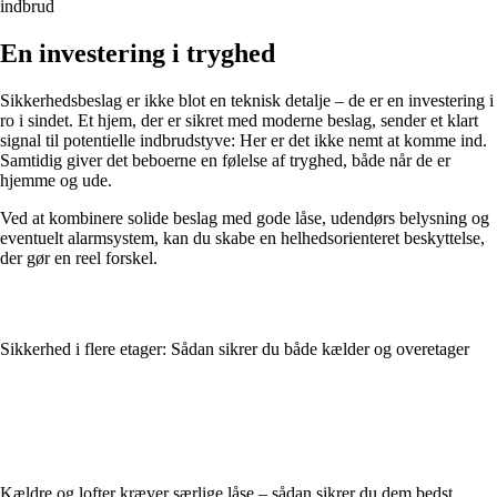
indbrud
En investering i tryghed
Sikkerhedsbeslag er ikke blot en teknisk detalje – de er en investering i
ro i sindet. Et hjem, der er sikret med moderne beslag, sender et klart
signal til potentielle indbrudstyve: Her er det ikke nemt at komme ind.
Samtidig giver det beboerne en følelse af tryghed, både når de er
hjemme og ude.
Ved at kombinere solide beslag med gode låse, udendørs belysning og
eventuelt alarmsystem, kan du skabe en helhedsorienteret beskyttelse,
der gør en reel forskel.
Sikkerhed i flere etager: Sådan sikrer du både kælder og overetager
Kældre og lofter kræver særlige låse – sådan sikrer du dem bedst