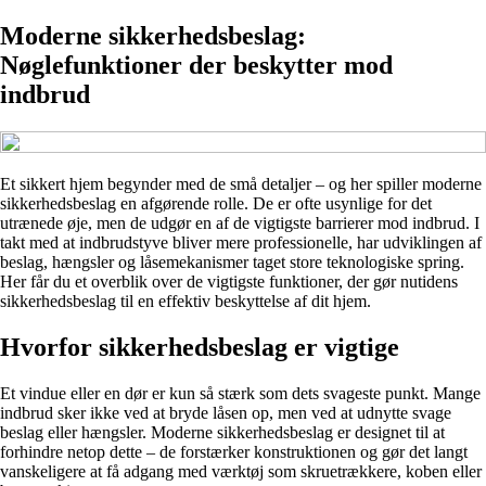
Moderne sikkerhedsbeslag:
Nøglefunktioner der beskytter mod
indbrud
Et sikkert hjem begynder med de små detaljer – og her spiller moderne
sikkerhedsbeslag en afgørende rolle. De er ofte usynlige for det
utrænede øje, men de udgør en af de vigtigste barrierer mod indbrud. I
takt med at indbrudstyve bliver mere professionelle, har udviklingen af
beslag, hængsler og låsemekanismer taget store teknologiske spring.
Her får du et overblik over de vigtigste funktioner, der gør nutidens
sikkerhedsbeslag til en effektiv beskyttelse af dit hjem.
Hvorfor sikkerhedsbeslag er vigtige
Et vindue eller en dør er kun så stærk som dets svageste punkt. Mange
indbrud sker ikke ved at bryde låsen op, men ved at udnytte svage
beslag eller hængsler. Moderne sikkerhedsbeslag er designet til at
forhindre netop dette – de forstærker konstruktionen og gør det langt
vanskeligere at få adgang med værktøj som skruetrækkere, koben eller