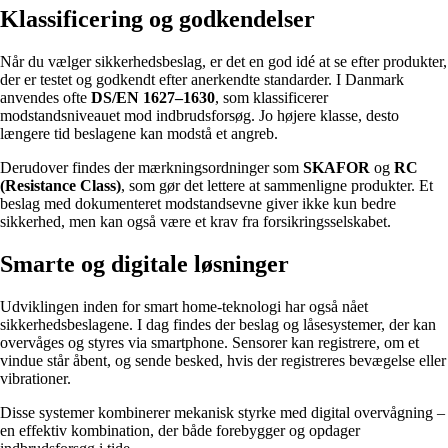
Klassificering og godkendelser
Når du vælger sikkerhedsbeslag, er det en god idé at se efter produkter,
der er testet og godkendt efter anerkendte standarder. I Danmark
anvendes ofte
DS/EN 1627–1630
, som klassificerer
modstandsniveauet mod indbrudsforsøg. Jo højere klasse, desto
længere tid beslagene kan modstå et angreb.
Derudover findes der mærkningsordninger som
SKAFOR
og
RC
(Resistance Class)
, som gør det lettere at sammenligne produkter. Et
beslag med dokumenteret modstandsevne giver ikke kun bedre
sikkerhed, men kan også være et krav fra forsikringsselskabet.
Smarte og digitale løsninger
Udviklingen inden for smart home-teknologi har også nået
sikkerhedsbeslagene. I dag findes der beslag og låsesystemer, der kan
overvåges og styres via smartphone. Sensorer kan registrere, om et
vindue står åbent, og sende besked, hvis der registreres bevægelse eller
vibrationer.
Disse systemer kombinerer mekanisk styrke med digital overvågning –
en effektiv kombination, der både forebygger og opdager